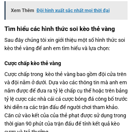
Xem Thêm
Đội hình xuất sắc nhất mọi thời đại
Tìm hiểu các hình thức soi kèo thẻ vàng
Sau đây chúng tôi xin giới thiệu một số hình thức soi
kèo thẻ vàng để anh em tìm hiểu và lựa chọn:
Cược chấp kèo thẻ vàng
Cược chấp trong kèo thẻ vàng bao gồm đội cửa trên
và đội nằm ở dưới. Dựa vào các thông tin mà anh em
nắm được để đưa ra tỷ lệ chấp cụ thể hoặc trên bảng
tỷ lệ cược các nhà cái cá cược bóng đá công bố trước
khi diễn ra các trận đấu để người chơi tham khảo.
Căn cứ vào kết của của thẻ phạt được sử dụng trong
thời gian 90 phút của trận đấu để tính kết quả kèo
cược và trả thưởng.