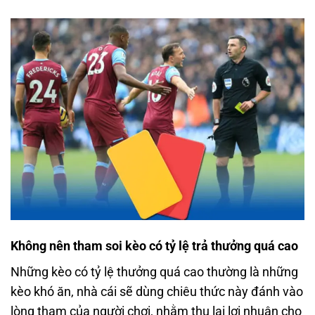
Không nên tham soi kèo có tỷ lệ trả thưởng quá cao
Những kèo có tỷ lệ thưởng quá cao thường là những
kèo khó ăn, nhà cái sẽ dùng chiêu thức này đánh vào
lòng tham của người chơi, nhằm thu lại lợi nhuận cho