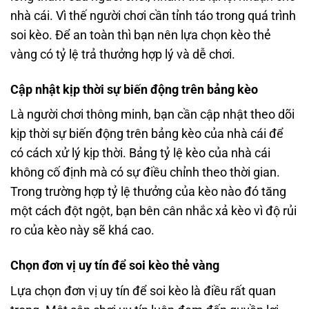
nhà cái. Vì thế người chơi cần tỉnh táo trong quá trình
soi kèo. Để an toàn thì bạn nên lựa chọn kèo thẻ
vàng có tỷ lệ trả thưởng hợp lý và dễ chơi.
Cập nhật kịp thời sự biến động trên bảng kèo
Là người chơi thông minh, bạn cần cập nhật theo dõi
kịp thời sự biến động trên bảng kèo của nhà cái để
có cách xử lý kịp thời. Bảng tỷ lệ kèo của nhà cái
không cố định mà có sự điều chỉnh theo thời gian.
Trong trường hợp tỷ lệ thưởng của kèo nào đó tăng
một cách đột ngột, bạn bên cân nhắc xả kèo vì độ rủi
ro của kèo này sẽ khá cao.
Chọn đơn vị uy tín để soi kèo thẻ vàng
Lựa chọn đơn vị uy tín để soi kèo là điều rất quan