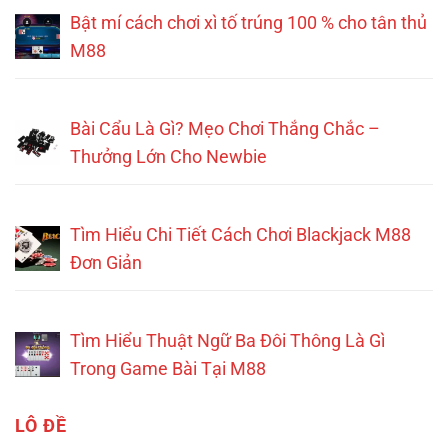
Bật mí cách chơi xì tố trúng 100 % cho tân thủ
M88
Bài Cẩu Là Gì? Mẹo Chơi Thắng Chắc –
Thưởng Lớn Cho Newbie
Tìm Hiểu Chi Tiết Cách Chơi Blackjack M88
Đơn Giản
Tìm Hiểu Thuật Ngữ Ba Đôi Thông Là Gì
Trong Game Bài Tại M88
LÔ ĐỀ