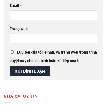
Email
*
Trang web
Lưu tên của tôi, email, và trang web trong trình
duyệt này cho lần bình luận kế tiếp của tôi.
NHÀ CÁI UY TÍN