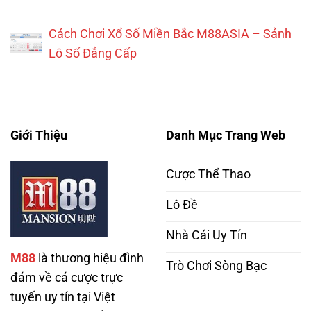
Cách Chơi Xổ Số Miền Bắc M88ASIA – Sảnh
Lô Số Đẳng Cấp
Giới Thiệu
Danh Mục Trang Web
Cược Thể Thao
Lô Đề
Nhà Cái Uy Tín
M88
là thương hiệu đình
Trò Chơi Sòng Bạc
đám về cá cược trực
tuyến uy tín tại Việt