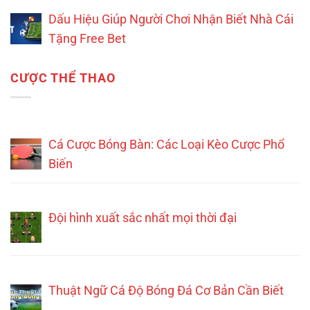
Dấu Hiệu Giúp Người Chơi Nhận Biết Nhà Cái
Tặng Free Bet
CƯỢC THỂ THAO
Cá Cược Bóng Bàn: Các Loại Kèo Cược Phổ
Biến
Đội hình xuất sắc nhất mọi thời đại
Thuật Ngữ Cá Độ Bóng Đá Cơ Bản Cần Biết