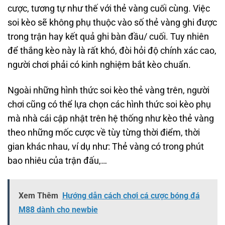
cược, tương tự như thế với thẻ vàng cuối cùng. Việc
soi kèo sẽ không phụ thuộc vào số thẻ vàng ghi được
trong trận hay kết quả ghi bàn đầu/ cuối. Tuy nhiên
để thắng kèo này là rất khó, đòi hỏi độ chính xác cao,
người chơi phải có kinh nghiệm bắt kèo chuẩn.
Ngoài những hình thức soi kèo thẻ vàng trên, người
chơi cũng có thể lựa chọn các hình thức soi kèo phụ
mà nhà cái cập nhật trên hệ thống như kèo thẻ vàng
theo những mốc cược về tùy từng thời điểm, thời
gian khác nhau, ví dụ như: Thẻ vàng có trong phút
bao nhiêu của trận đấu,…
Xem Thêm
Hướng dẫn cách chơi cá cược bóng đá
M88 dành cho newbie