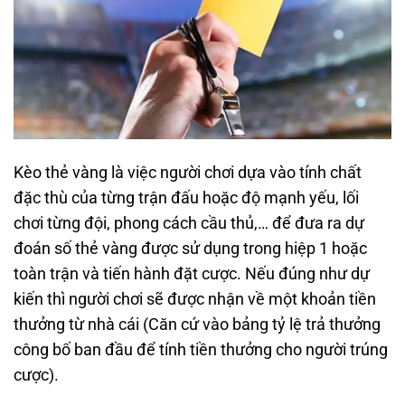
Kèo thẻ vàng là việc người chơi dựa vào tính chất
đặc thù của từng trận đấu hoặc độ mạnh yếu, lối
chơi từng đội, phong cách cầu thủ,… để đưa ra dự
đoán số thẻ vàng được sử dụng trong hiệp 1 hoặc
toàn trận và tiến hành đặt cược. Nếu đúng như dự
kiến thì người chơi sẽ được nhận về một khoản tiền
thưởng từ nhà cái (Căn cứ vào bảng tỷ lệ trả thưởng
công bố ban đầu để tính tiền thưởng cho người trúng
cược).