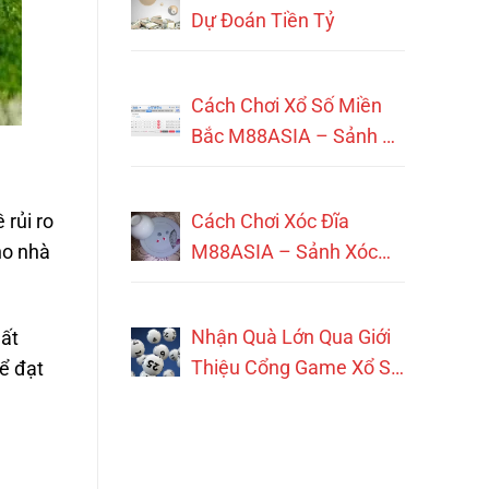
Dự Đoán Tiền Tỷ
Cách Chơi Xổ Số Miền
Bắc M88ASIA – Sảnh Lô
Số Đẳng Cấp
 rủi ro
Cách Chơi Xóc Đĩa
ho nhà
M88ASIA – Sảnh Xóc
Đỉnh Cao
Nhận Quà Lớn Qua Giới
hất
Thiệu Cổng Game Xổ Số
để đạt
M88!