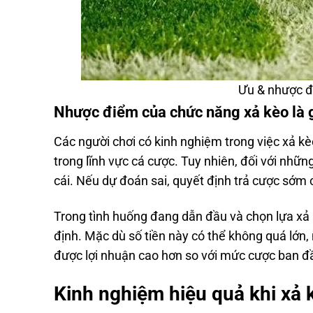
Ưu & nhược đi
Nhược điểm của chức năng xả kèo là 
Các người chơi có kinh nghiệm trong việc xả kè
trong lĩnh vực cá cược. Tuy nhiên, đối với những
cái. Nếu dự đoán sai, quyết định trả cược sớm c
Trong tình huống đang dẫn đầu và chọn lựa xả 
định. Mặc dù số tiền này có thể không quá lớn, 
được lợi nhuận cao hơn so với mức cược ban đ
Kinh nghiệm hiệu quả khi xả k