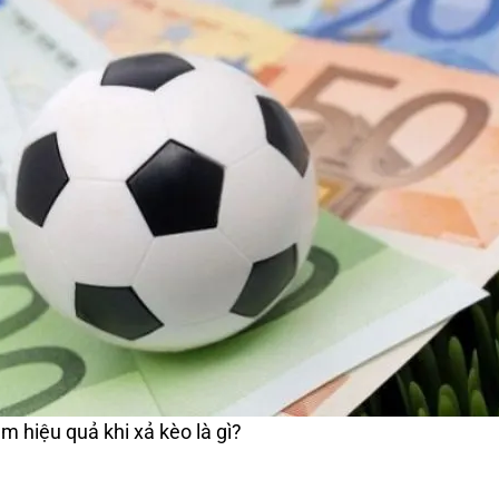
m hiệu quả khi xả kèo là gì?