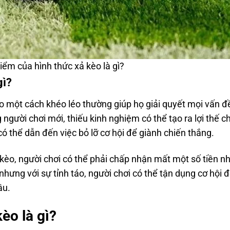
ểm của hình thức xả kèo là gì?
gì?
o một cách khéo léo thường giúp họ giải quyết mọi vấn đề
 người chơi mới, thiếu kinh nghiệm có thể tạo ra lợi thế c
ó thể dẫn đến việc bỏ lỡ cơ hội để giành chiến thắng.
kèo, người chơi có thể phải chấp nhận mất một số tiền n
nhưng với sự tỉnh táo, người chơi có thể tận dụng cơ hội 
ầu.
èo là gì?