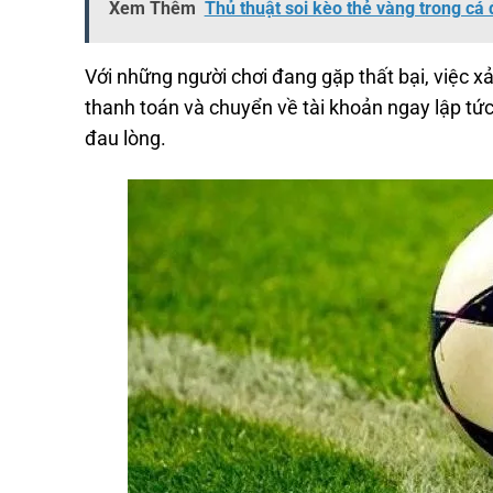
Xem Thêm
Thủ thuật soi kèo thẻ vàng trong cá
Với những người chơi đang gặp thất bại, việc x
thanh toán và chuyển về tài khoản ngay lập tức
đau lòng.