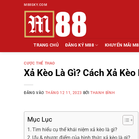
Bỏ
M88SKY.COM
qua
nội
dung
TRANG CHỦ
ĐĂNG KÝ M88
KHUYẾN MÃI M8
CƯỢC THỂ THAO
Xả Kèo Là Gì? Cách Xả Kèo
ĐĂNG VÀO
THÁNG 12 11, 2023
BỞI
THANH BÌNH
Mục Lục
Tìm hiểu cụ thể khái niệm xả kèo là gì?
Ưu & nhược điểm của hình thức xả kèo là gì?