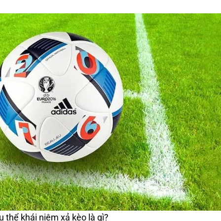
ụ thể khái niệm xả kèo là gì?