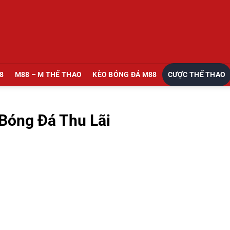
8
M88 – M THỂ THAO
KÈO BÓNG ĐÁ M88
CƯỢC THỂ THAO
 Bóng Đá Thu Lãi