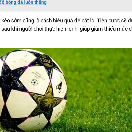
 độ bóng đá luôn thắng
ả kèo sớm cũng là cách hiệu quả để cắt lỗ. Tiền cược sẽ 
 sau khi người chơi thực hiện lệnh, giúp giảm thiểu mức đ