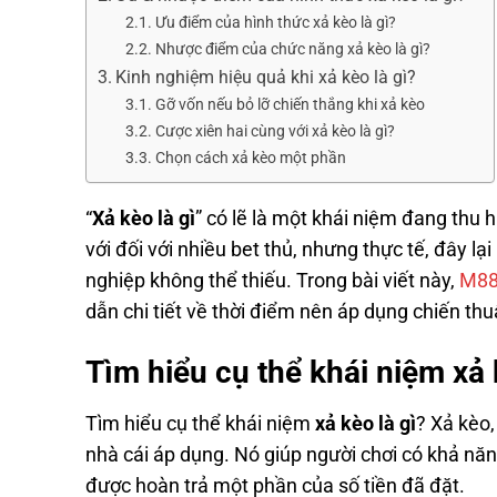
Ưu điểm của hình thức xả kèo là gì?
Nhược điểm của chức năng xả kèo là gì?
Kinh nghiệm hiệu quả khi xả kèo là gì?
Gỡ vốn nếu bỏ lỡ chiến thắng khi xả kèo
Cược xiên hai cùng với xả kèo là gì?
Chọn cách xả kèo một phần
“
Xả kèo là gì
” có lẽ là một khái niệm đang thu 
với đối với nhiều bet thủ, nhưng thực tế, đây l
nghiệp không thể thiếu. Trong bài viết này,
M8
dẫn chi tiết về thời điểm nên áp dụng chiến thu
Tìm hiểu cụ thể khái niệm xả 
Tìm hiểu cụ thể khái niệm
xả kèo là gì
? Xả kèo
nhà cái áp dụng. Nó giúp người chơi có khả năn
được hoàn trả một phần của số tiền đã đặt.