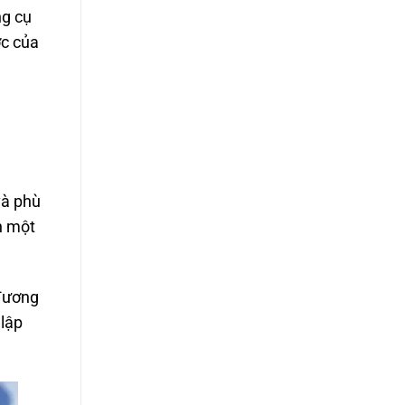
ng cụ
ợc của
và phù
h một
 đương
 lập