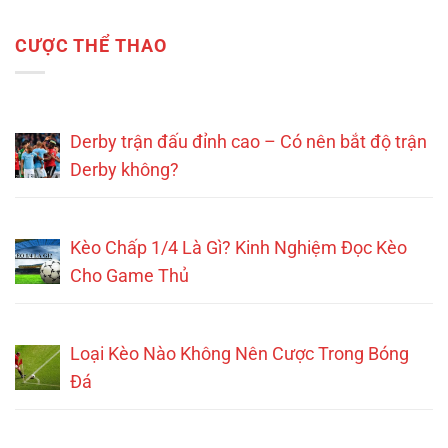
CƯỢC THỂ THAO
Derby trận đấu đỉnh cao – Có nên bắt độ trận
Derby không?
Kèo Chấp 1/4 Là Gì? Kinh Nghiệm Đọc Kèo
Cho Game Thủ
Loại Kèo Nào Không Nên Cược Trong Bóng
Đá