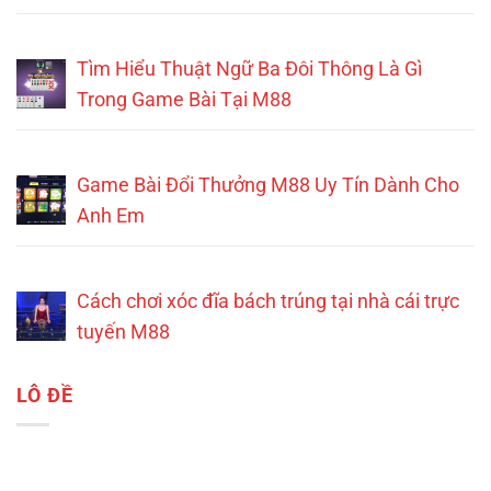
Tìm Hiểu Thuật Ngữ Ba Đôi Thông Là Gì
Trong Game Bài Tại M88
Game Bài Đổi Thưởng M88 Uy Tín Dành Cho
Anh Em
Cách chơi xóc đĩa bách trúng tại nhà cái trực
tuyến M88
LÔ ĐỀ