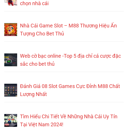
chọn nhà cái
Nhà Cái Game Slot – M88 Thương Hiệu Ấn
Tượng Cho Bet Thủ
Web cờ bạc online -Top 5 địa chỉ cá cược đặc
sắc cho bet thủ
Đánh Giá ​​08 Slot Games Cực Đỉnh M88 Chất
Lượng Nhất
Tìm Hiểu Chi Tiết Về Những Nhà Cái Uy Tín
Tại Việt Nam 2024!