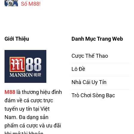
Số M88!
Giới Thiệu
Danh Mục Trang Web
Cược Thể Thao
Lô Đề
Nhà Cái Uy Tín
M88
là thương hiệu đình
Trò Chơi Sòng Bạc
đám về cá cược trực
tuyến uy tín tại Việt
Nam. Đa dạng sản
phẩm cá cược và ưu đãi